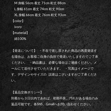
M 身幅 56cm 着丈 71cm 桁丈 88cm
L 身幅 61cm 着丈 74cm 桁丈 90cm
XL 身幅 66cm 着丈 76cm 桁丈 93cm
【color】
ivory
【material】
綿100%
【発送について】 ・不在で差し戻された商品の再度発送す
る場合は、お客様ご自身の負担で発送いたしますのでご了承
ください。 ・納品書は、必要な場合はご連絡ください。メ
ールにて送付させていただきます。 ・写真はイメージで
す。デザインやサイズの 誤差はございますがご了承くださ
い。
【返品交換ポリシー】
到着から３日以内であれば、初期不良、汚れがある場合のみ
返品可能です。各SNS、Gmailへお問い合わせください。