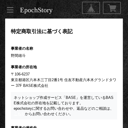
EpochStory
特定商取引法に基づく表記
事業者の名称
野間雄斗
事業者の所在地
〒106-6237
東京都港区六本木三丁目2番1号 住友不動産六本木グランドタワ
ー 37F BASE株式会社
ネットショップ作成サービス「BASE」を運営しているBAS
E株式会社の所在地を記載しております。
epochstoryに関するお問い合わせや、返品などのご相談は、
こちら
からお問い合わせください。
事業者の連絡先